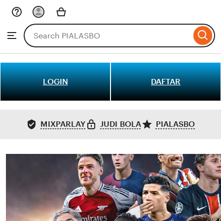
Skip
to
Search
Browse
ontent
for
items
or
shops
LOGIN
DAFTAR
MIXPARLAY
JUDI BOLA
PIALASBO