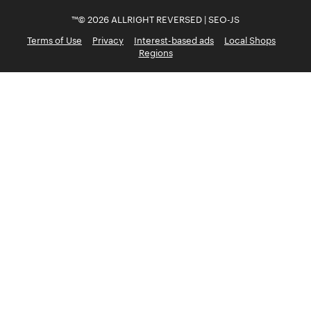
™© 2026 ALLRIGHT REVERSED | SEO-JS
Terms of Use
Privacy
Interest-based ads
Local Shops
Regions