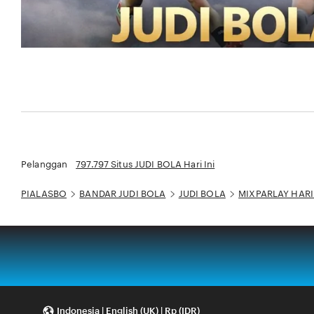
Loading...
Pelanggan
797.797 Situs JUDI BOLA Hari Ini
PIALASBO
BANDAR JUDI BOLA
JUDI BOLA
MIXPARLAY HARI 
Indonesia | English (UK) | Rp (IDR)